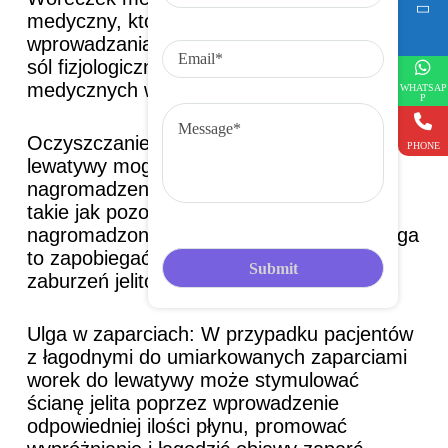
n
medyczny, który jest zwykle używany do
e
E
wprowadzania płynów (takich jak leki, woda,
m
sól fizjologiczna itp.) Oto kilka zalet
a
i
medycznych worków do lewatywy:
WHATSAP
l
P
M
e
Oczyszczanie jelit: Medyczne worki do
s
PHONE
s
lewatywy mogą skutecznie czyścić
a
nagromadzenia w odbytnicy i okrężnicy,
g
takie jak pozostałości kału, pokarm
e
nagromadzony w jelicie grubym itp. Pomaga
to zapobiegać rozwojowi zaparć i innych
zaburzeń jelitowych.
Ulga w zaparciach: W przypadku pacjentów
z łagodnymi do umiarkowanych zaparciami
worek do lewatywy może stymulować
ścianę jelita poprzez wprowadzenie
odpowiedniej ilości płynu, promować