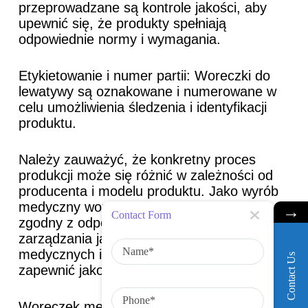
przeprowadzane są kontrole jakości, aby
upewnić się, że produkty spełniają
odpowiednie normy i wymagania.
Etykietowanie i numer partii: Woreczki do
lewatywy są oznakowane i numerowane w
celu umożliwienia śledzenia i identyfikacji
produktu.
Należy zauważyć, że konkretny proces
produkcji może się różnić w zależności od
producenta i modelu produktu. Jako wyrób
medyczny worek do lewatywy musi być
→
Contact Form
zgodny z odpowiednim systemem
N
zarządzania jakością produkcji wyrobów
a
medycznych i normami regulacyjnymi, aby
m
Contact Us
e
zapewnić jakość i bezpieczeństwo produktu.
P
h
Woreczek medyczny do lewatywy to wyrób
o