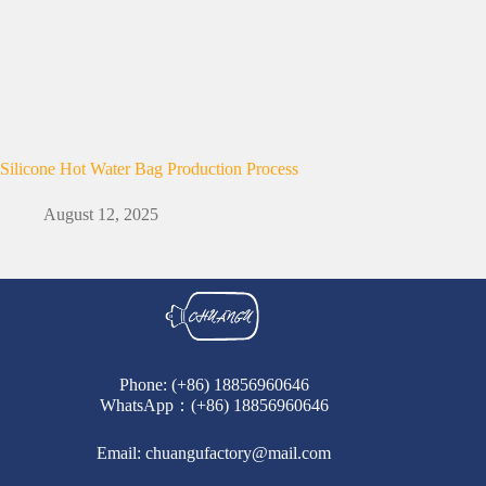
Silicone Hot Water Bag Production Process
August 12, 2025
Phone: (+86) 18856960646
WhatsApp
：(+86) 18856960646
Email: chuangufactory@mail.com